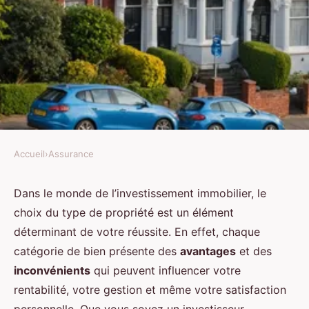
Accueil
›
Assurance
ASSURANCE
Comment le choix du type de
Dans le monde de l’investissement immobilier, le
choix du type de propriété est un élément
propriété influence-t-il la
déterminant de votre réussite. En effet, chaque
stratégie d'investissement ?
catégorie de bien présente des
avantages
et des
inconvénients
qui peuvent influencer votre
Sarah
•
20 décembre 2024
•
5 min de lecture
rentabilité, votre gestion et même votre satisfaction