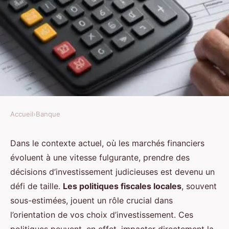
Accueil
›
Banque
BANQUE
Comment les politiques fiscales
Dans le contexte actuel, où les marchés financiers
évoluent à une vitesse fulgurante, prendre des
locales peuvent-elles influencer
décisions d’investissement judicieuses est devenu un
vos décisions d'investissement ?
défi de taille.
Les politiques fiscales locales
, souvent
sous-estimées, jouent un rôle crucial dans
Sarah
•
20 décembre 2024
•
5 min de lecture
l’orientation de vos choix d’investissement. Ces