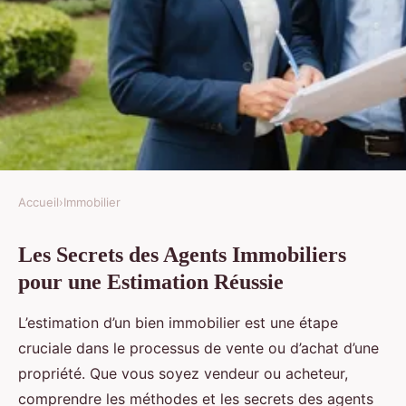
Accueil
›
Immobilier
IMMOBILIER
Les Secrets des Agents Immobiliers
Les secret des agents
pour une Estimation Réussie
immobiliers pour une estimation
réussie
L’estimation d’un bien immobilier est une étape
cruciale dans le processus de vente ou d’achat d’une
Sarah
•
20 décembre 2024
•
6 min de lecture
propriété. Que vous soyez vendeur ou acheteur,
comprendre les méthodes et les secrets des agents