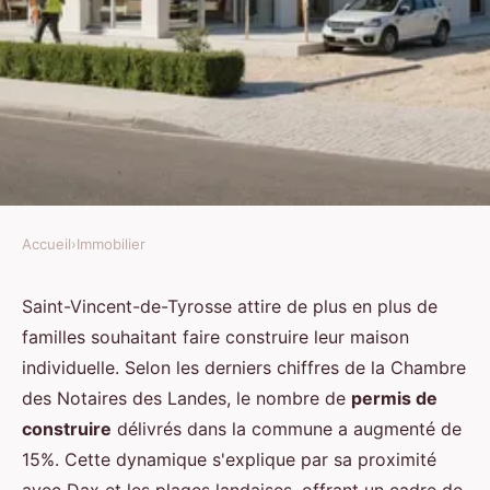
Accueil
›
Immobilier
IMMOBILIER
Votre constructeur de maisons à
Saint-Vincent-de-Tyrosse attire de plus en plus de
familles souhaitant faire construire leur maison
Saint-Vincent-de-Tyrosse
individuelle. Selon les derniers chiffres de la Chambre
des Notaires des Landes, le nombre de
permis de
Sarah
•
30 janvier 2026
•
8 min de lecture
construire
délivrés dans la commune a augmenté de
15%. Cette dynamique s'explique par sa proximité