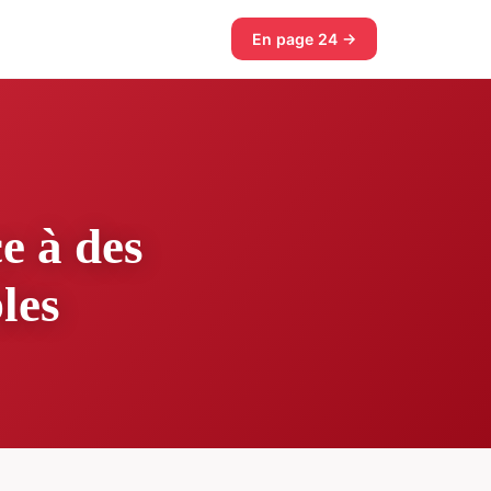
En page 24 →
e à des
les