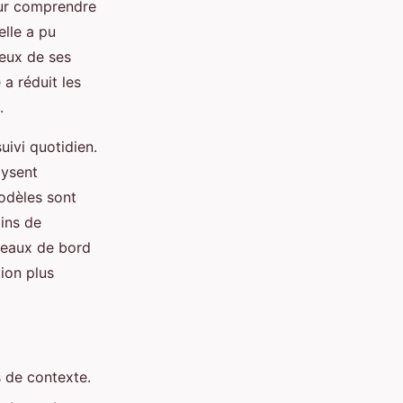
our comprendre
elle a pu
reux de ses
a réduit les
.
suivi quotidien.
lysent
odèles sont
oins de
leaux de bord
tion plus
s de contexte.