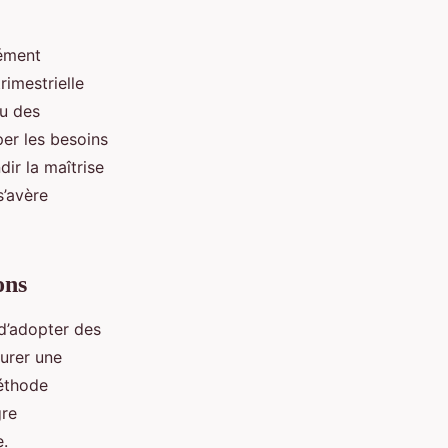
lément
rimestrielle
ou des
er les besoins
dir la maîtrise
s’avère
ons
 d’adopter des
surer une
méthode
gre
e.