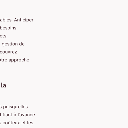
ables. Anticiper
 besoins
ets
a gestion de
Découvrez
otre approche
 la
s puisqu’elles
ifiant à l’avance
s coûteux et les