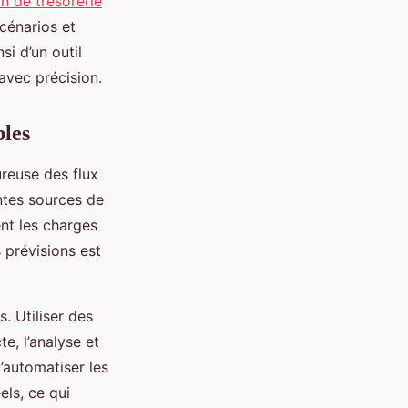
on de trésorerie
cénarios et
si d’un outil
 avec précision.
bles
ureuse des flux
entes sources de
ent les charges
 prévisions est
s. Utiliser des
te, l’analyse et
’automatiser les
els, ce qui