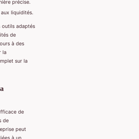
ière précise.
aux liquidités.
 outils adaptés
ités de
cours à des
 la
mplet sur la
la
fficace de
s de
reprise peut
liées à un