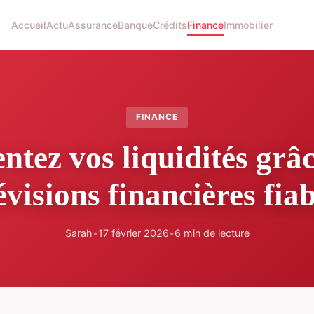
Accueil
Actu
Assurance
Banque
Crédits
Finance
Immobilier
FINANCE
tez vos liquidités grâc
évisions financières fiab
Sarah
•
17 février 2026
•
6 min de lecture