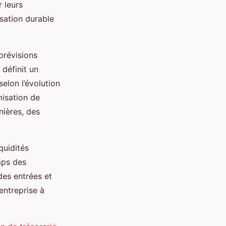
r leurs
sation durable
prévisions
définit un
selon l’évolution
imisation de
nières, des
quidités
mps des
des entrées et
’entreprise à