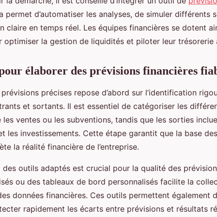
 la démarche, il est conseillé d’intégrer un outil de
prévisi
 permet d’automatiser les analyses, de simuler différents s
on claire en temps réel. Les équipes financières se dotent ain
 optimiser la gestion de liquidités et piloter leur trésorerie
pour élaborer des prévisions financières fia
 prévisions précises repose d’abord sur l’identification rigo
trants et sortants. Il est essentiel de catégoriser les différ
es ventes ou les subventions, tandis que les sorties inclu
 et les investissements. Cette étape garantit que la base des
te la réalité financière de l’entreprise.
x des outils adaptés est crucial pour la qualité des prévision
lisés ou des tableaux de bord personnalisés facilite la collec
 des données financières. Ces outils permettent également d
tecter rapidement les écarts entre prévisions et résultats ré