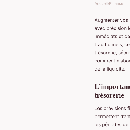
Accueil
›
Finance
Augmenter vos li
avec précision 
immédiats et de
traditionnels, c
trésorerie, sécu
comment élabore
de la liquidité.
L’importanc
trésorerie
Les prévisions f
permettent d’ant
les périodes de 