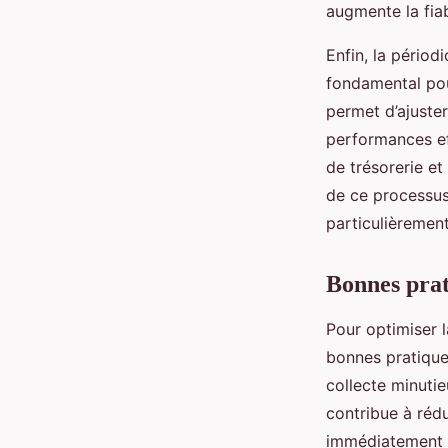
augmente la fiab
Enfin, la périod
fondamental pour
permet d’ajuste
performances ef
de trésorerie et
de ce processus,
particulièremen
Bonnes prati
Pour optimiser l
bonnes pratique
collecte minuti
contribue à rédui
immédiatement l